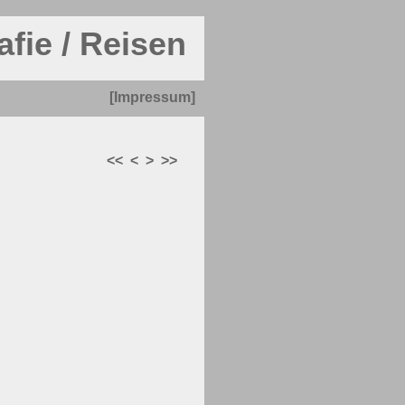
afie / Reisen
[Impressum]
<<
<
>
>>